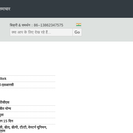
समाचार
बिक्री & समर्थन：
86--13862347575
Go
ltek
ी-एलआरसी
पीसीएस
ीत योग्य
ुला
ग 15 दिन
ी, डी/ए, डी/पी, टी/टी, वेस्टर्न यूनियन,
्राम