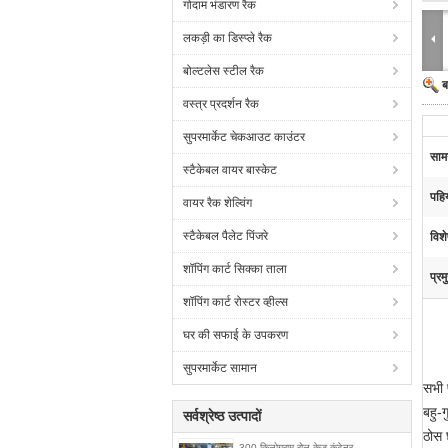
गोदाम भंडारण रैक
लकड़ी का डिस्प्ले रैक
बोल्टलेस स्टील रैक
ब
वस्त्र प्रदर्शन रैक
सुपरमार्केट चेकआउट काउंटर
सामग
स्टैकेबल वायर बास्केट
पहि
वायर रैक शेल्विंग
स्टैकेबल पैलेट पिंजरे
विश
शॉपिंग कार्ट सिक्का ताला
प्रम
शॉपिंग कार्ट रोस्टर व्हील्स
घर की सफाई के उपकरण
सुपरमार्केट सामान
सभी 
बहु-ग
सर्वश्रेष्ठ उत्पादों
ठोस 
300 किलोग्राम रोल केज कंटेनर