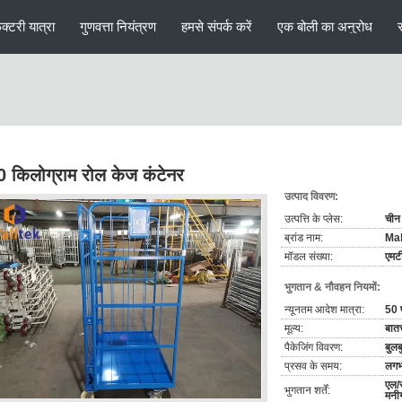
ैक्टरी यात्रा
गुणवत्ता नियंत्रण
हमसे संपर्क करें
एक बोली का अनुरोध
 किलोग्राम रोल केज कंटेनर
उत्पाद विवरण:
उत्पत्ति के प्लेस:
चीन
ब्रांड नाम:
Mal
मॉडल संख्या:
एमट
भुगतान & नौवहन नियमों:
न्यूनतम आदेश मात्रा:
50 
मूल्य:
बातच
पैकेजिंग विवरण:
बुलब
प्रसव के समय:
लगभ
एल/स
भुगतान शर्तें:
मनीग