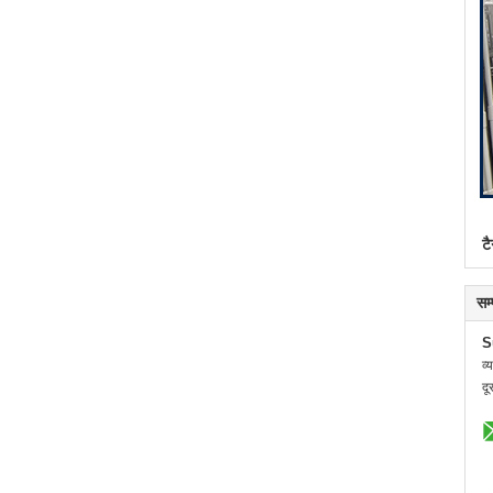
टै
सम
S
व्
दू