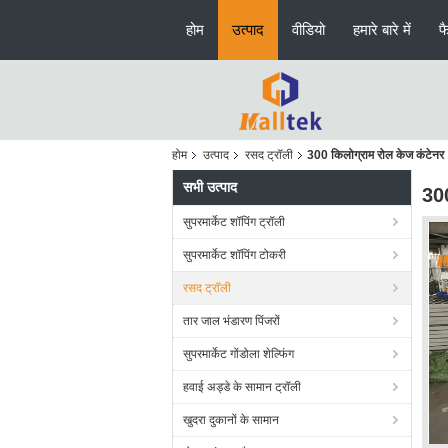
होम
उत्पाद
वीडियो
हमारे बारे में
फ
होम
उत्पाद
रसद ट्रॉली
300 किलोग्राम रोल केज कंटेनर
सभी उत्पाद
300
सुपरमार्केट शॉपिंग ट्रॉली
सुपरमार्केट शॉपिंग टोकरी
रसद ट्रॉली
तार जाल भंडारण पिंजरों
सुपरमार्केट गोंडोला शेल्फिंग
हवाई अड्डे के सामान ट्रॉली
खुदरा दुकानों के सामान