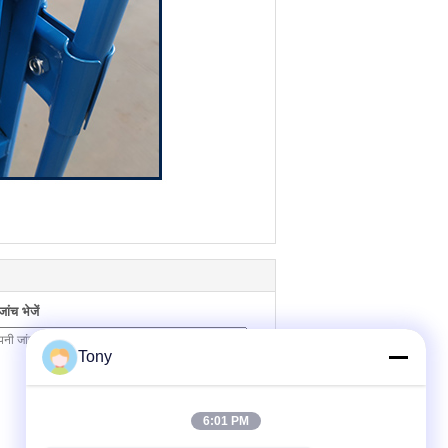
ंच भेजें
Tony
6:01 PM