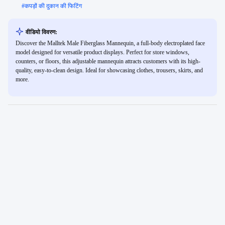
#
कपड़ों की दुकान की फिटिंग
वीडियो विवरण:
Discover the Malltek Male Fiberglass Mannequin, a full-body electroplated face
model designed for versatile product displays. Perfect for store windows,
counters, or floors, this adjustable mannequin attracts customers with its high-
quality, easy-to-clean design. Ideal for showcasing clothes, trousers, skirts, and
more.